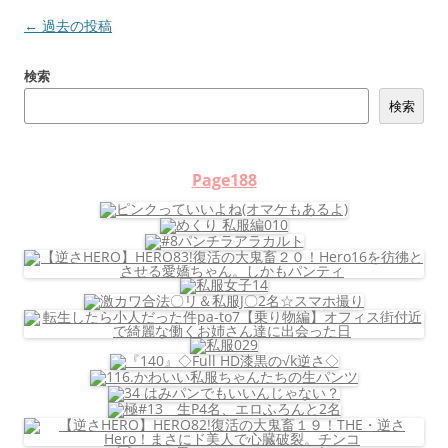
投
←
過去の投稿
稿
検索
ナ
検索
ビ
ゲ
ー
シ
ョ
ン