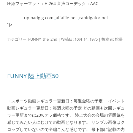
圧縮フォーマット：H.264 音声コーデック：AAC
uploadgig.com
alfafile.net
rapidgator.net
]]>
カテゴリー:
FUNNY_the_2nd
| 投稿日:
10月 14, 1975
|
投稿者:
館長
FUNNY 陸上動画50
・スポーツ動画レギュラー更新日：毎週金曜の予定 ・イベント
動画レギュラー更新日：毎週火曜の予定 どの動画も次回レギュ
ラー更新までは20%オフ価格です。 陸上大会の会場の雰囲気を
感じてみたい人にむけての動画となります。 サンプル画像はク
ロップしていないので全編こんな感じです。 最下部に記載の内