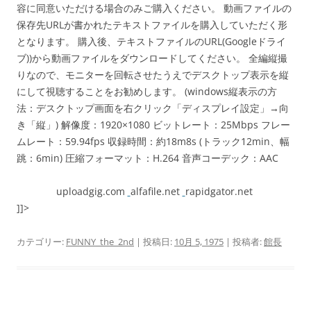
容に同意いただける場合のみご購入ください。 動画ファイルの
保存先URLが書かれたテキストファイルを購入していただく形
となります。 購入後、テキストファイルのURL(Googleドライ
ブ))から動画ファイルをダウンロードしてください。 全編縦撮
りなので、モニターを回転させたうえでデスクトップ表示を縦
にして視聴することをお勧めします。 (windows縦表示の方
法：デスクトップ画面を右クリック「ディスプレイ設定」→向
き「縦」) 解像度：1920×1080 ビットレート：25Mbps フレー
ムレート：59.94fps 収録時間：約18m8s (トラック12min、幅
跳：6min) 圧縮フォーマット：H.264 音声コーデック：AAC
uploadgig.com
alfafile.net
rapidgator.net
]]>
カテゴリー:
FUNNY_the_2nd
| 投稿日:
10月 5, 1975
|
投稿者:
館長