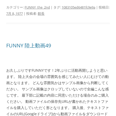
カテゴリー:
FUNNY_the_2nd
| タグ:
1083105ed6481fc9e9a
| 投稿日:
7月 8, 1977
|
投稿者:
館長
FUNNY 陸上動画49
お久しぶりですFUNNYです！2年ぶりに活動再開しようと思い
ます。 陸上大会の会場の雰囲気を感じてみたい人にむけての動
画となります。 どんな雰囲気かはサンプル画像から判断してく
ださい。 サンプル画像はクロップしていないので全編こんな感
じです。 最下部に記載の内容に同意いただける場合のみご購入
ください。 動画ファイルの保存先URLが書かれたテキストファ
イルを購入していただく形となります。 購入後、テキストファ
イルのURL(Googleドライブ))から動画ファイルをダウンロード