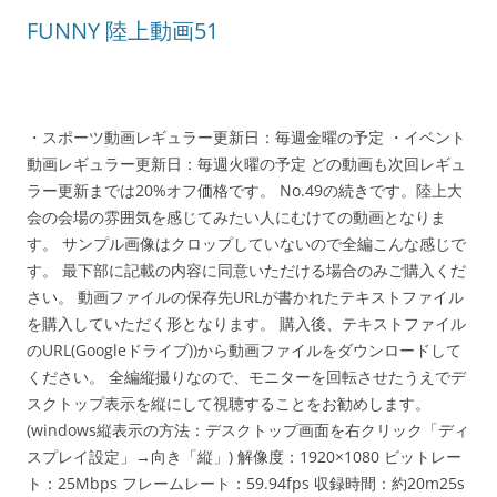
FUNNY 陸上動画51
・スポーツ動画レギュラー更新日：毎週金曜の予定 ・イベント
動画レギュラー更新日：毎週火曜の予定 どの動画も次回レギュ
ラー更新までは20%オフ価格です。 No.49の続きです。陸上大
会の会場の雰囲気を感じてみたい人にむけての動画となりま
す。 サンプル画像はクロップしていないので全編こんな感じで
す。 最下部に記載の内容に同意いただける場合のみご購入くだ
さい。 動画ファイルの保存先URLが書かれたテキストファイル
を購入していただく形となります。 購入後、テキストファイル
のURL(Googleドライブ))から動画ファイルをダウンロードして
ください。 全編縦撮りなので、モニターを回転させたうえでデ
スクトップ表示を縦にして視聴することをお勧めします。
(windows縦表示の方法：デスクトップ画面を右クリック「ディ
スプレイ設定」→向き「縦」) 解像度：1920×1080 ビットレー
ト：25Mbps フレームレート：59.94fps 収録時間：約20m25s