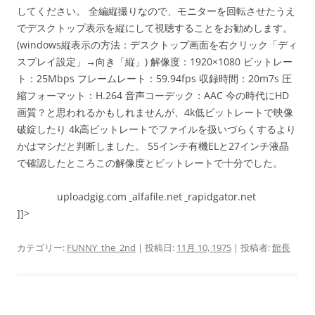
してください。 全編縦撮りなので、モニターを回転させたうえ
でデスクトップ表示を縦にして視聴することをお勧めします。
(windows縦表示の方法：デスクトップ画面を右クリック「ディ
スプレイ設定」→向き「縦」) 解像度：1920×1080 ビットレー
ト：25Mbps フレームレート：59.94fps 収録時間：20m7s 圧
縮フォーマット：H.264 音声コーデック：AAC 今の時代にHD
画質？と思われるかもしれませんが、4k低ビットレートで映像
破綻したり 4k高ビットレートでファイルを扱いづらくするより
かはマシだと判断しました。 55インチ有機ELと27インチ液晶
で確認したところこの解像度とビットレートで十分でした。
uploadgig.com
alfafile.net
rapidgator.net
]]>
カテゴリー:
FUNNY_the_2nd
| 投稿日:
11月 10, 1975
|
投稿者:
館長