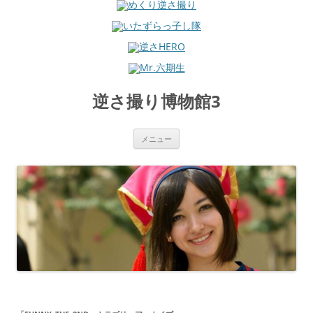
コ
ン
逆さ撮り博物館3
テ
ン
ツ
へ
ス
メニュー
キ
ッ
プ