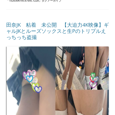
「
152030610C67E6C1228
」タグアーカイブ
田奈JK 粘着 未公開 【大迫力4K映像】ギ
ャルJKとルーズソックスと生Pのトリプルえ
っちっち盗撮