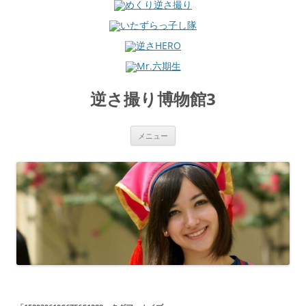
コ
ン
逆さ撮り博物館3
テ
ン
ツ
へ
ス
メニュー
キ
ッ
プ