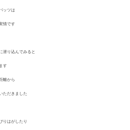
パッツは
実情です
に潜り込んでみると
ます
距離から
いただきました
びりはがしたり