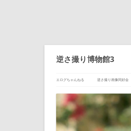
コ
ン
テ
逆さ撮り博物館3
ン
ツ
へ
ス
キ
ッ
エログちゃんねる
逆さ撮り画像同好会
プ