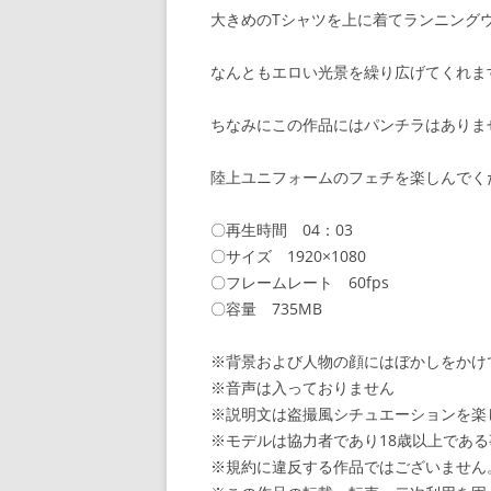
大きめのTシャツを上に着てランニング
なんともエロい光景を繰り広げてくれま
ちなみにこの作品にはパンチラはありま
陸上ユニフォームのフェチを楽しんでく
〇再生時間 04：03
〇サイズ 1920×1080
〇フレームレート 60fps
〇容量 735MB
※背景および人物の顔にはぼかしをかけ
※音声は入っておりません
※説明文は盗撮風シチュエーションを楽
※モデルは協力者であり18歳以上であ
※規約に違反する作品ではございません